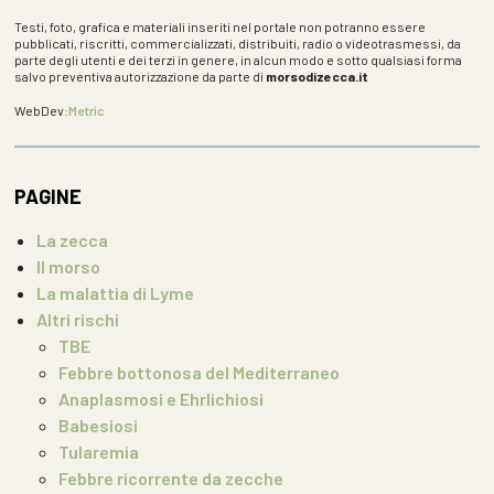
Testi, foto, grafica e materiali inseriti nel portale non potranno essere
pubblicati, riscritti, commercializzati, distribuiti, radio o videotrasmessi, da
parte degli utenti e dei terzi in genere, in alcun modo e sotto qualsiasi forma
salvo preventiva autorizzazione da parte di
morsodizecca.it
WebDev:
Metric
PAGINE
La zecca
Il morso
La malattia di Lyme
Altri rischi
TBE
Febbre bottonosa del Mediterraneo
Anaplasmosi e Ehrlichiosi
Babesiosi
Tularemia
Febbre ricorrente da zecche