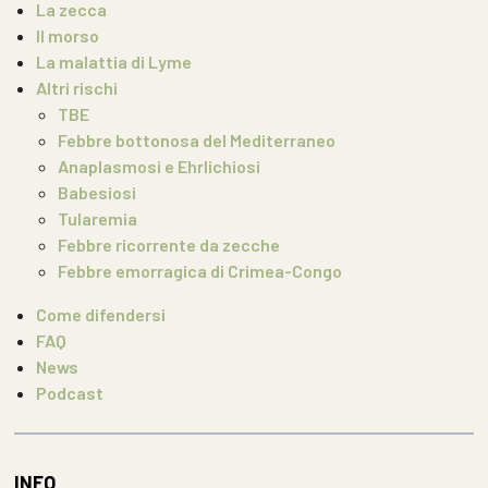
La zecca
Il morso
La malattia di Lyme
Altri rischi
TBE
Febbre bottonosa del Mediterraneo
Anaplasmosi e Ehrlichiosi
Babesiosi
Tularemia
Febbre ricorrente da zecche
Febbre emorragica di Crimea-Congo
Come difendersi
FAQ
News
Podcast
INFO