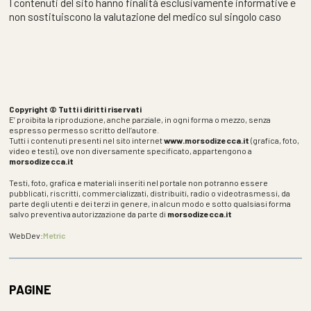
I contenuti del sito hanno finalità esclusivamente informative e
non sostituiscono la valutazione del medico sul singolo caso
Copyright © Tutti i diritti riservati
E’ proibita la riproduzione, anche parziale, in ogni forma o mezzo, senza
espresso permesso scritto dell’autore.
Tutti i contenuti presenti nel sito internet
www.morsodizecca.it
(grafica, foto,
video e testi), ove non diversamente specificato, appartengono a
morsodizecca.it
Testi, foto, grafica e materiali inseriti nel portale non potranno essere
pubblicati, riscritti, commercializzati, distribuiti, radio o videotrasmessi, da
parte degli utenti e dei terzi in genere, in alcun modo e sotto qualsiasi forma
salvo preventiva autorizzazione da parte di
morsodizecca.it
WebDev:
Metric
PAGINE