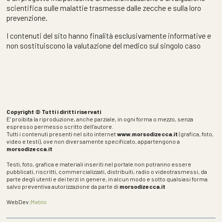
scientifica sulle malattie trasmesse dalle zecche e sulla loro
prevenzione.
I contenuti del sito hanno finalità esclusivamente informative e
non sostituiscono la valutazione del medico sul singolo caso
Copyright © Tutti i diritti riservati
E’ proibita la riproduzione, anche parziale, in ogni forma o mezzo, senza
espresso permesso scritto dell’autore.
Tutti i contenuti presenti nel sito internet
www.morsodizecca.it
(grafica, foto,
video e testi), ove non diversamente specificato, appartengono a
morsodizecca.it
Testi, foto, grafica e materiali inseriti nel portale non potranno essere
pubblicati, riscritti, commercializzati, distribuiti, radio o videotrasmessi, da
parte degli utenti e dei terzi in genere, in alcun modo e sotto qualsiasi forma
salvo preventiva autorizzazione da parte di
morsodizecca.it
WebDev:
Metric