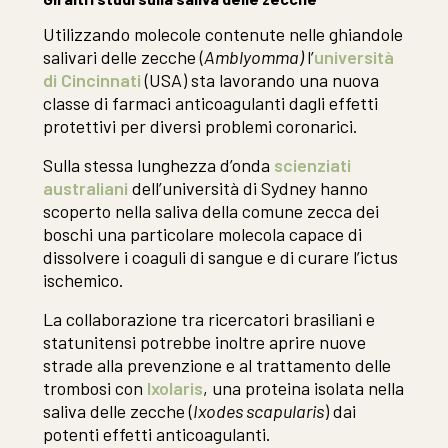
Utilizzando molecole contenute nelle ghiandole
salivari delle zecche (
Amblyomma)
l’
università
di Cincinnati
(USA) sta lavorando una nuova
classe di farmaci anticoagulanti dagli effetti
protettivi per diversi problemi coronarici.
Sulla stessa lunghezza d’onda
scienziati
australiani
dell’università di Sydney hanno
scoperto nella saliva della comune zecca dei
boschi una particolare molecola capace di
dissolvere i coaguli di sangue e di curare l’ictus
ischemico.
La collaborazione tra ricercatori brasiliani e
statunitensi potrebbe inoltre aprire nuove
strade alla prevenzione e al trattamento delle
trombosi con
Ixolaris
, una proteina isolata nella
saliva delle zecche (
Ixodes scapularis
) dai
potenti effetti anticoagulanti.