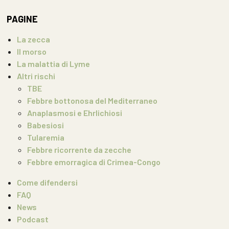
PAGINE
La zecca
Il morso
La malattia di Lyme
Altri rischi
TBE
Febbre bottonosa del Mediterraneo
Anaplasmosi e Ehrlichiosi
Babesiosi
Tularemia
Febbre ricorrente da zecche
Febbre emorragica di Crimea-Congo
Come difendersi
FAQ
News
Podcast