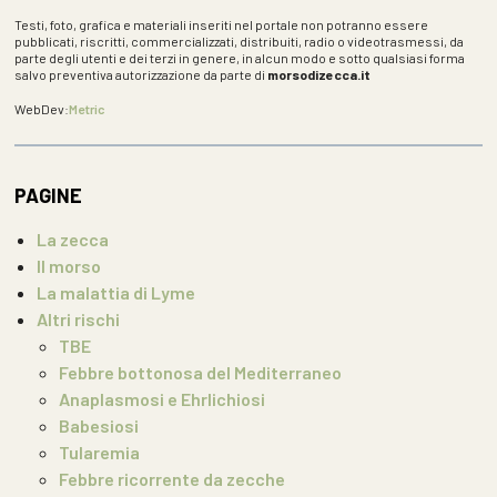
Testi, foto, grafica e materiali inseriti nel portale non potranno essere
pubblicati, riscritti, commercializzati, distribuiti, radio o videotrasmessi, da
parte degli utenti e dei terzi in genere, in alcun modo e sotto qualsiasi forma
salvo preventiva autorizzazione da parte di
morsodizecca.it
WebDev:
Metric
PAGINE
La zecca
Il morso
La malattia di Lyme
Altri rischi
TBE
Febbre bottonosa del Mediterraneo
Anaplasmosi e Ehrlichiosi
Babesiosi
Tularemia
Febbre ricorrente da zecche