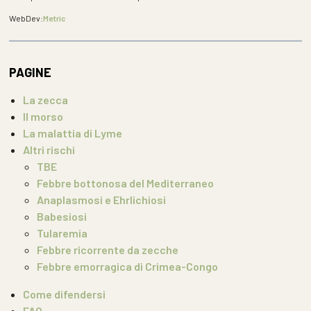
WebDev:
Metric
PAGINE
La zecca
Il morso
La malattia di Lyme
Altri rischi
TBE
Febbre bottonosa del Mediterraneo
Anaplasmosi e Ehrlichiosi
Babesiosi
Tularemia
Febbre ricorrente da zecche
Febbre emorragica di Crimea-Congo
Come difendersi
FAQ