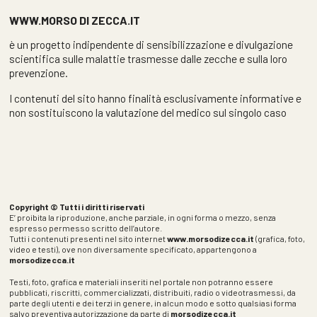
WWW.MORSO DI ZECCA.IT
è un progetto indipendente di sensibilizzazione e divulgazione
scientifica sulle malattie trasmesse dalle zecche e sulla loro
prevenzione.
I contenuti del sito hanno finalità esclusivamente informative e
non sostituiscono la valutazione del medico sul singolo caso
Copyright © Tutti i diritti riservati
E’ proibita la riproduzione, anche parziale, in ogni forma o mezzo, senza
espresso permesso scritto dell’autore.
Tutti i contenuti presenti nel sito internet
www.morsodizecca.it
(grafica, foto,
video e testi), ove non diversamente specificato, appartengono a
morsodizecca.it
Testi, foto, grafica e materiali inseriti nel portale non potranno essere
pubblicati, riscritti, commercializzati, distribuiti, radio o videotrasmessi, da
parte degli utenti e dei terzi in genere, in alcun modo e sotto qualsiasi forma
salvo preventiva autorizzazione da parte di
morsodizecca.it