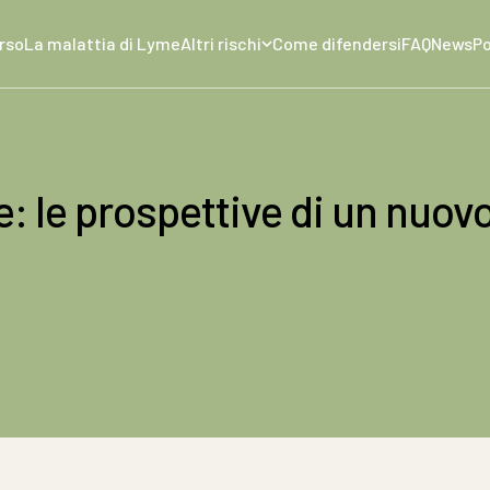
orso
La malattia di Lyme
Altri rischi
Come difendersi
FAQ
News
P
: le prospettive di un nuovo