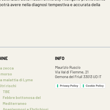
e potrà avere nella diagnosi tempestiva e accurata della
GINE
INFO
Maurizio Ruscio
a zecca
Via Val di Fiemme, 21
l morso
Gemona del Friuli 33013 UD IT
a malattia di Lyme
ltri rischi
Privacy Policy
Cookie Policy
TBE
Febbre bottonosa del
Mediterraneo
Anaplasmosi e Ehrlichiosi