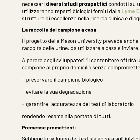
necessari
diversi studi prospettici
condotti su u
utilizzeranno reperti biologici forniti dalla
Lyme D
strutture di eccellenza nella ricerca clinica e di
La raccolta del campione a casa
Il progetto della Mason University prevede anche 
raccolta delle urine, da utilizzare a casa e inviare
A parere degli sviluppatori “il contenitore offrir
campione al proprio domicilio senza compromettere
– preservare il campione biologico
– evitare la sua degradazione
– garantire l’accuratezza del test di laboratorio
rendendo l’esame alla portata di tutti.
Premesse promettenti
Sebbene lo sviluppo del test sia ancora agli inizi gl