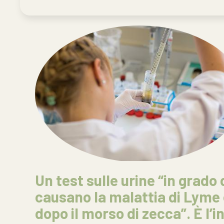
Un test sulle urine “in grado d
causano la malattia di Lyme 
dopo il morso di zecca”. È l’