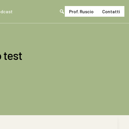
odcast
Prof. Ruscio
Contatti
Cerca
nel
sito
 test