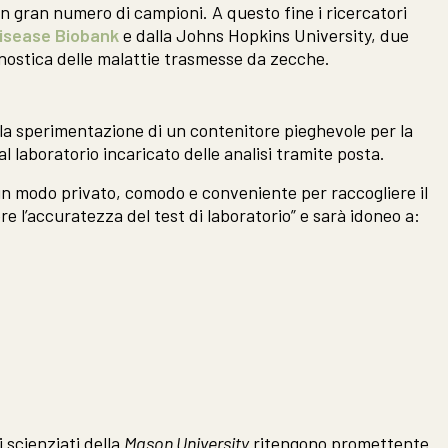
n gran numero di campioni. A questo fine i ricercatori
isease Biobank
e dalla Johns Hopkins University, due
agnostica delle malattie trasmesse da zecche.
la sperimentazione di un contenitore pieghevole per la
 al laboratorio incaricato delle analisi tramite posta.
à un modo privato, comodo e conveniente per raccogliere il
 l’accuratezza del test di laboratorio” e sarà idoneo a:
i scienziati della
Mason University
ritengono promettente