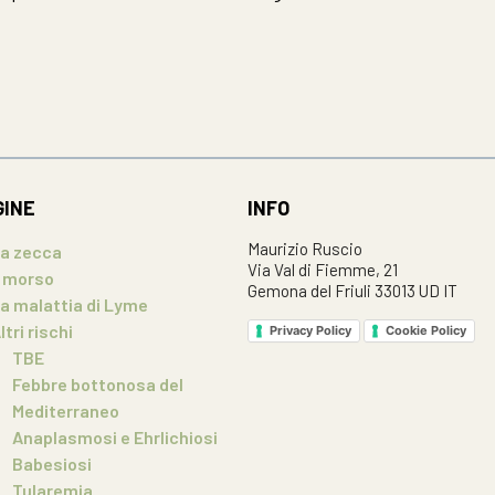
GINE
INFO
Maurizio Ruscio
a zecca
Via Val di Fiemme, 21
l morso
Gemona del Friuli 33013 UD IT
a malattia di Lyme
ltri rischi
Privacy Policy
Cookie Policy
TBE
Febbre bottonosa del
Mediterraneo
Anaplasmosi e Ehrlichiosi
Babesiosi
Tularemia