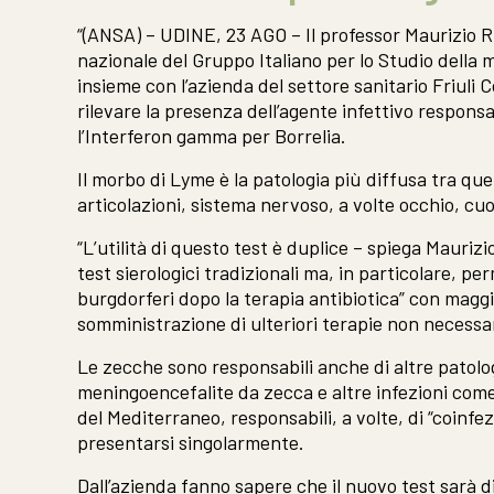
“(ANSA) – UDINE, 23 AGO – Il professor Maurizio Ru
nazionale del Gruppo Italiano per lo Studio della m
insieme con l’azienda del settore sanitario Friul
rilevare la presenza dell’agente infettivo responsa
l’Interferon gamma per Borrelia.
Il morbo di Lyme è la patologia più diffusa tra qu
articolazioni, sistema nervoso, a volte occhio, cu
“L’utilità di questo test è duplice – spiega Maurizio
test sierologici tradizionali ma, in particolare, 
burgdorferi dopo la terapia antibiotica” con maggio
somministrazione di ulteriori terapie non necessar
Le zecche sono responsabili anche di altre patol
meningoencefalite da zecca e altre infezioni com
del Mediterraneo, responsabili, a volte, di “coinfe
presentarsi singolarmente.
Dall’azienda fanno sapere che il nuovo test sarà di