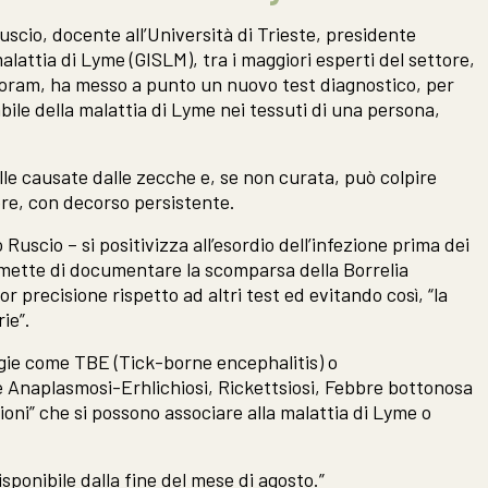
scio, docente all’Università di Trieste, presidente
alattia di Lyme (GISLM), tra i maggiori esperti del settore,
i Coram, ha messo a punto un nuovo test diagnostico, per
bile della malattia di Lyme nei tessuti di una persona,
elle causate dalle zecche e, se non curata, può colpire
ore, con decorso persistente.
 Ruscio – si positivizza all’esordio dell’infezione prima dei
permette di documentare la scomparsa della Borrelia
r precisione rispetto ad altri test ed evitando così, “la
ie”.
ogie come TBE (Tick-borne encephalitis) o
e Anaplasmosi-Erhlichiosi, Rickettsiosi, Febbre bottonosa
zioni” che si possono associare alla malattia di Lyme o
sponibile dalla fine del mese di agosto.”