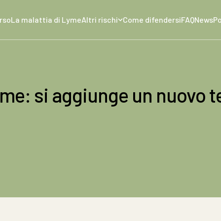
orso
La malattia di Lyme
Altri rischi
Come difendersi
FAQ
News
P
me: si aggiunge un nuovo t