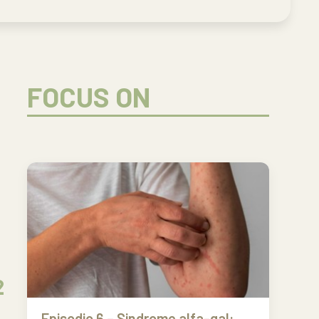
FOCUS ON
2
Episodio 6 – Sindrome alfa-gal: