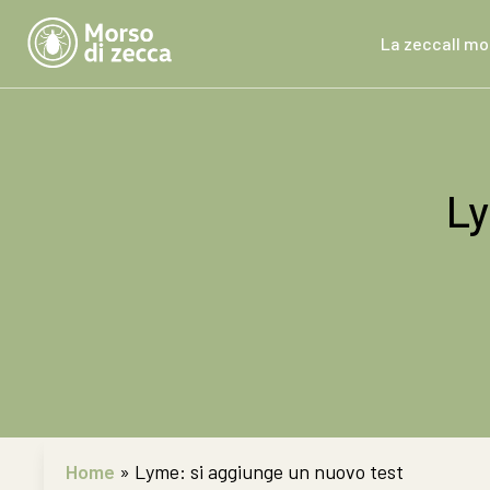
La zecca
Il m
Ly
Home
»
Lyme: si aggiunge un nuovo test