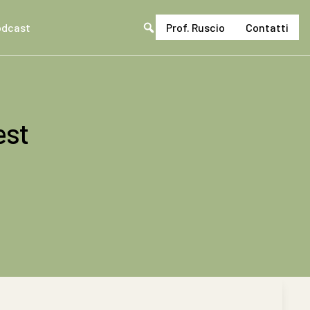
odcast
Prof. Ruscio
Contatti
Cerca
nel
sito
est