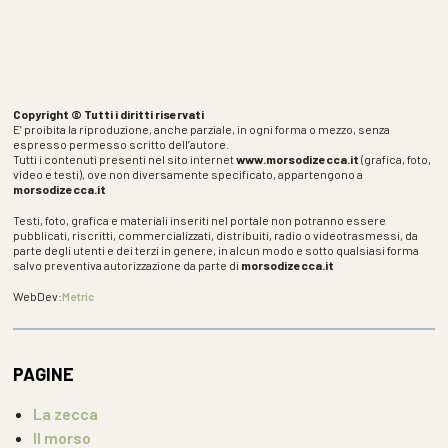
Copyright © Tutti i diritti riservati
E’ proibita la riproduzione, anche parziale, in ogni forma o mezzo, senza
espresso permesso scritto dell’autore.
Tutti i contenuti presenti nel sito internet
www.morsodizecca.it
(grafica, foto,
video e testi), ove non diversamente specificato, appartengono a
morsodizecca.it
Testi, foto, grafica e materiali inseriti nel portale non potranno essere
pubblicati, riscritti, commercializzati, distribuiti, radio o videotrasmessi, da
parte degli utenti e dei terzi in genere, in alcun modo e sotto qualsiasi forma
salvo preventiva autorizzazione da parte di
morsodizecca.it
WebDev:
Metric
PAGINE
La zecca
Il morso