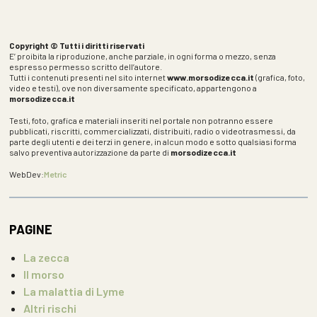
Copyright © Tutti i diritti riservati
E’ proibita la riproduzione, anche parziale, in ogni forma o mezzo, senza
espresso permesso scritto dell’autore.
Tutti i contenuti presenti nel sito internet
www.morsodizecca.it
(grafica, foto,
video e testi), ove non diversamente specificato, appartengono a
morsodizecca.it
Testi, foto, grafica e materiali inseriti nel portale non potranno essere
pubblicati, riscritti, commercializzati, distribuiti, radio o videotrasmessi, da
parte degli utenti e dei terzi in genere, in alcun modo e sotto qualsiasi forma
salvo preventiva autorizzazione da parte di
morsodizecca.it
WebDev:
Metric
PAGINE
La zecca
Il morso
La malattia di Lyme
Altri rischi