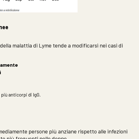
anee
della malattia di Lyme tende a modificarsi nei casi di
idamente
i
iù anticorpi di IgG.
 mediamente persone più anziane rispetto alle infezioni
nte più frequenti nelle donne.