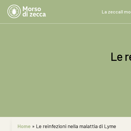
La zecca
Il m
Le r
Home
»
Le reinfezioni nella malattia di Lyme