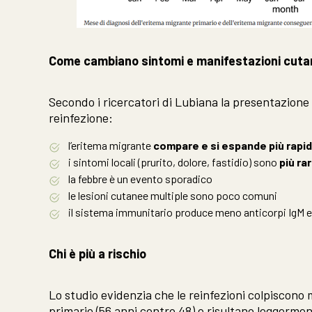
Come cambiano sintomi e manifestazioni cut
Secondo i ricercatori di Lubiana la presentazione 
reinfezione:
l’eritema migrante
compare e si espande più rap
i sintomi locali (prurito, dolore, fastidio) sono
più rar
la febbre è un evento sporadico
le lesioni cutanee multiple sono poco comuni
il sistema immunitario produce meno anticorpi IgM e p
Chi è più a rischio
Lo studio evidenzia che le reinfezioni colpiscono
primarie (56 anni contro 48) e risultano leggerme