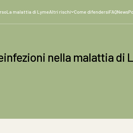
orso
La malattia di Lyme
Altri rischi
Come difendersi
FAQ
News
P
einfezioni nella malattia di