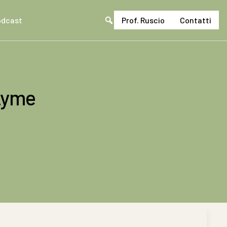
odcast
Prof. Ruscio
Contatti
Cerca
nel
sito
 Lyme