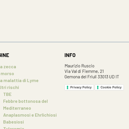
GINE
INFO
Maurizio Ruscio
a zecca
Via Val di Fiemme, 21
l morso
Gemona del Friuli 33013 UD IT
a malattia di Lyme
ltri rischi
Privacy Policy
Cookie Policy
TBE
Febbre bottonosa del
Mediterraneo
Anaplasmosi e Ehrlichiosi
Babesiosi
Tularemia