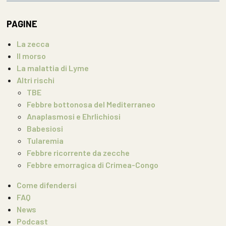
PAGINE
La zecca
Il morso
La malattia di Lyme
Altri rischi
TBE
Febbre bottonosa del Mediterraneo
Anaplasmosi e Ehrlichiosi
Babesiosi
Tularemia
Febbre ricorrente da zecche
Febbre emorragica di Crimea-Congo
Come difendersi
FAQ
News
Podcast