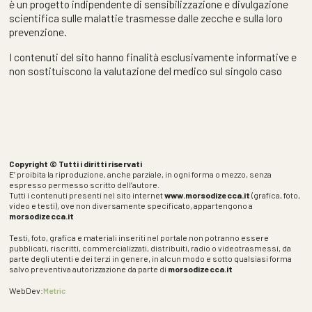
è un progetto indipendente di sensibilizzazione e divulgazione
scientifica sulle malattie trasmesse dalle zecche e sulla loro
prevenzione.
I contenuti del sito hanno finalità esclusivamente informative e
non sostituiscono la valutazione del medico sul singolo caso
Copyright © Tutti i diritti riservati
E’ proibita la riproduzione, anche parziale, in ogni forma o mezzo, senza
espresso permesso scritto dell’autore.
Tutti i contenuti presenti nel sito internet
www.morsodizecca.it
(grafica, foto,
video e testi), ove non diversamente specificato, appartengono a
morsodizecca.it
Testi, foto, grafica e materiali inseriti nel portale non potranno essere
pubblicati, riscritti, commercializzati, distribuiti, radio o videotrasmessi, da
parte degli utenti e dei terzi in genere, in alcun modo e sotto qualsiasi forma
salvo preventiva autorizzazione da parte di
morsodizecca.it
WebDev:
Metric