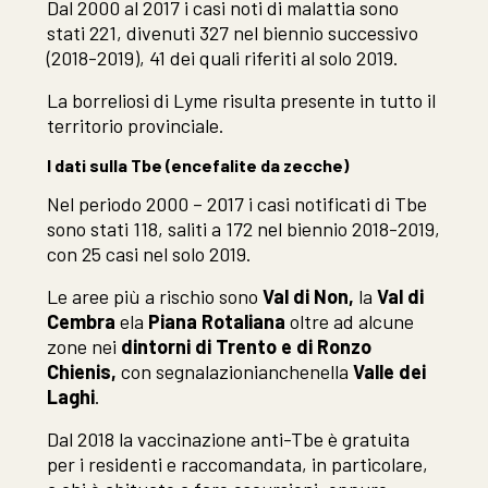
Dal 2000 al 2017 i casi noti di malattia sono
stati 221, divenuti 327 nel biennio successivo
(2018-2019), 41 dei quali riferiti al solo 2019.
La borreliosi di Lyme risulta presente in tutto il
territorio provinciale.
I dati sulla Tbe (encefalite da zecche)
Nel periodo 2000 – 2017 i casi notificati di Tbe
sono stati 118, saliti a 172 nel biennio 2018-2019,
con 25 casi nel solo 2019.
Le aree più a rischio sono
Val di Non,
la
Val di
Cembra
e
la
Piana Rotaliana
oltre ad alcune
zone nei
dintorni di Trento e di Ronzo
Chienis,
con segnalazioni
anche
nella
Valle dei
Laghi
.
Dal 2018 la vaccinazione anti-Tbe è gratuita
per i residenti e raccomandata, in particolare,