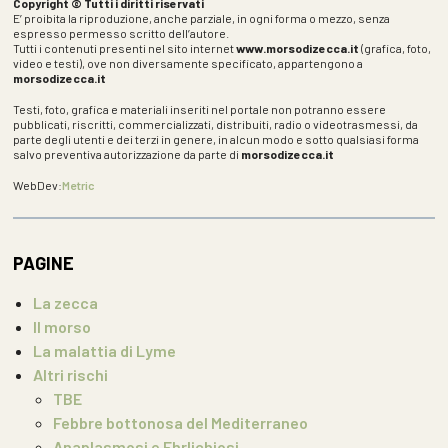
Copyright © Tutti i diritti riservati
E’ proibita la riproduzione, anche parziale, in ogni forma o mezzo, senza
espresso permesso scritto dell’autore.
Tutti i contenuti presenti nel sito internet
www.morsodizecca.it
(grafica, foto,
video e testi), ove non diversamente specificato, appartengono a
morsodizecca.it
Testi, foto, grafica e materiali inseriti nel portale non potranno essere
pubblicati, riscritti, commercializzati, distribuiti, radio o videotrasmessi, da
parte degli utenti e dei terzi in genere, in alcun modo e sotto qualsiasi forma
salvo preventiva autorizzazione da parte di
morsodizecca.it
WebDev:
Metric
PAGINE
La zecca
Il morso
La malattia di Lyme
Altri rischi
TBE
Febbre bottonosa del Mediterraneo
Anaplasmosi e Ehrlichiosi