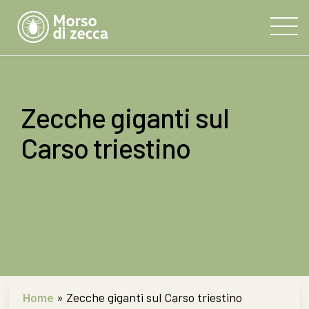
Zecche giganti sul
Carso triestino
Home
»
Zecche giganti sul Carso triestino