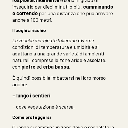
l’ospite attivamente
e sono in grado di
inseguirlo per dieci minuti o più,
camminando
o correndo
per una distanza che può arrivare
anche a 100 metri.
I luoghi a rischio
Le zecche marginate tollerano
diverse
condizioni di temperatura e umidità e si
adattano a una grande varietà di ambienti
naturali, comprese le zone aride e assolate,
con
pietre
ed
erba bassa
.
È quindi possibile imbattersi nel loro morso
anche:
– lungo i sentieri
– dove vegetazione è scarsa.
Come proteggersi
Quando si cammina in zone dove è segnalata la