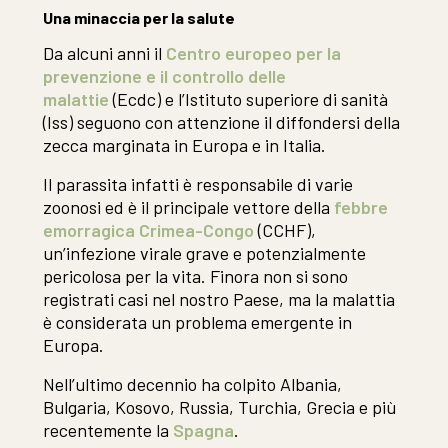
Una minaccia per la salute
Da alcuni anni il
Centro europeo per la
prevenzione e il controllo delle
malattie
(Ecdc) e l’Istituto superiore di sanità
(Iss) seguono con attenzione il diffondersi della
zecca marginata in Europa e in Italia.
Il parassita infatti è responsabile di varie
zoonosi ed è il principale vettore della
febbre
emorragica Crimea-Congo
(CCHF),
un’infezione virale grave e potenzialmente
pericolosa per la vita. Finora non si sono
registrati casi nel nostro Paese, ma la malattia
è considerata un problema emergente in
Europa.
Nell’ultimo decennio ha colpito Albania,
Bulgaria, Kosovo, Russia, Turchia, Grecia e più
recentemente la
Spagna
.