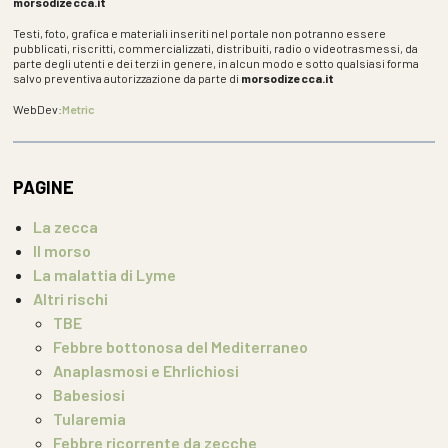
morsodizecca.it
Testi, foto, grafica e materiali inseriti nel portale non potranno essere
pubblicati, riscritti, commercializzati, distribuiti, radio o videotrasmessi, da
parte degli utenti e dei terzi in genere, in alcun modo e sotto qualsiasi forma
salvo preventiva autorizzazione da parte di
morsodizecca.it
WebDev:
Metric
PAGINE
La zecca
Il morso
La malattia di Lyme
Altri rischi
TBE
Febbre bottonosa del Mediterraneo
Anaplasmosi e Ehrlichiosi
Babesiosi
Tularemia
Febbre ricorrente da zecche