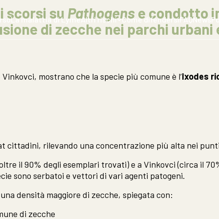
i scorsi su
Pathogens
e condotto in
orso
La malattia di Lyme
Altri rischi
Come difendersi
FAQ
News
P
usione di
zecche nei parchi urbani
 e Vinkovci, mostrano che la specie più comune è l’
Ixodes ri
t cittadini, rilevando una concentrazione più alta nei punti 
(oltre il 90% degli esemplari trovati) e a Vinkovci (circa il 
ie sono serbatoi e vettori di vari agenti patogeni.
o una densità maggiore di zecche, spiegata con:
mune di zecche