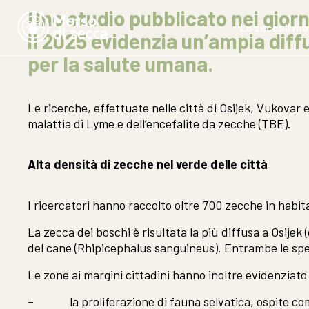
Uno studio pubblicato nei giorn
La zecca
Il m
il 2025 evidenzia un’ampia diff
per la salute umana
.
Le ricerche, effettuate nelle città di Osijek, Vukovar
malattia di Lyme e dell’encefalite da zecche (TBE).
Alta densità di zecche nel verde delle città
I ricercatori hanno raccolto oltre 700 zecche in habita
La zecca dei boschi è risultata la più diffusa a Osijek 
del cane (Rhipicephalus sanguineus). Entrambe le spec
Le zone ai margini cittadini hanno inoltre evidenziat
– la proliferazione di fauna selvatica, ospite co