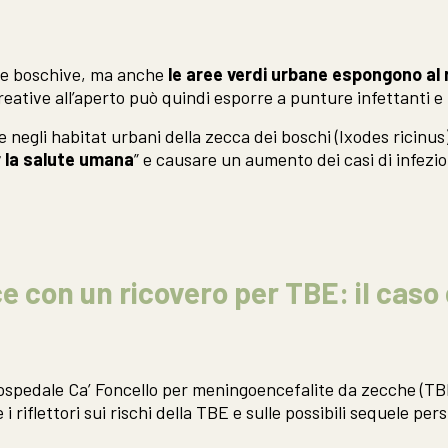
zone boschive, ma anche
le aree verdi urbane espongono al 
icreative all’aperto può quindi esporre a punture infettanti 
 negli habitat urbani della zecca dei boschi (Ixodes ricinus)
er la salute umana
” e causare un aumento dei casi di infezi
e con un ricovero per TBE: il caso 
l’ospedale Ca’ Foncello per meningoencefalite da zecche (T
 riflettori sui rischi della TBE e sulle possibili sequele pers